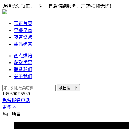
选择长沙顶正，一对一售后陪跑服务，开店/摆摊无忧！
顶正首页
早餐早点
夜宵烧烤
甜品奶茶
西点烘焙
获取优惠
联系我们
关于我们
项目搜一下
185 6907 5539
免费报名电话
更多>>
热门项目