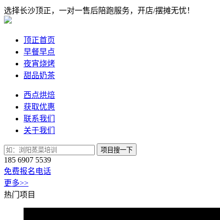
选择长沙顶正，一对一售后陪跑服务，开店/摆摊无忧！
顶正首页
早餐早点
夜宵烧烤
甜品奶茶
西点烘焙
获取优惠
联系我们
关于我们
项目搜一下
185 6907 5539
免费报名电话
更多>>
热门项目