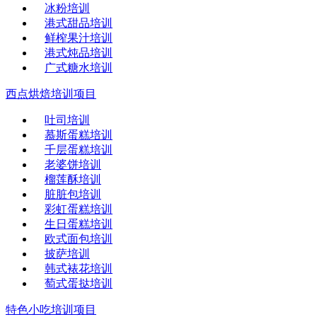
冰粉培训
港式甜品培训
鲜榨果汁培训
港式炖品培训
广式糖水培训
西点烘焙培训项目
吐司培训
慕斯蛋糕培训
千层蛋糕培训
老婆饼培训
榴莲酥培训
脏脏包培训
彩虹蛋糕培训
生日蛋糕培训
欧式面包培训
披萨培训
韩式裱花培训
萄式蛋挞培训
特色小吃培训项目