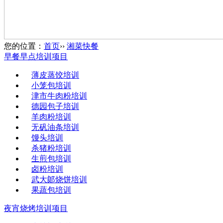
您的位置：
首页
››
湘菜快餐
早餐早点培训项目
薄皮蒸饺培训
小笼包培训
津市牛肉粉培训
德园包子培训
羊肉粉培训
无矾油条培训
馒头培训
杀猪粉培训
生煎包培训
卤粉培训
武大郞烧饼培训
果蔬包培训
夜宵烧烤培训项目