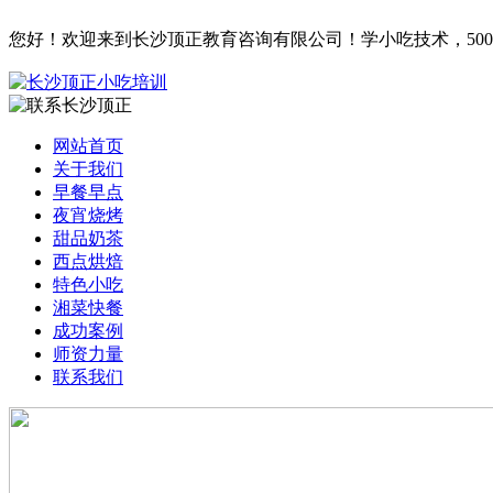
您好！欢迎来到
长沙顶正教育咨询有限公司
！学小吃技术，50
网站首页
关于我们
早餐早点
夜宵烧烤
甜品奶茶
西点烘焙
特色小吃
湘菜快餐
成功案例
师资力量
联系我们