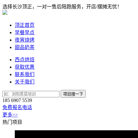
选择长沙顶正，一对一售后陪跑服务，开店/摆摊无忧！
顶正首页
早餐早点
夜宵烧烤
甜品奶茶
西点烘焙
获取优惠
联系我们
关于我们
项目搜一下
185 6907 5539
免费报名电话
更多>>
热门项目