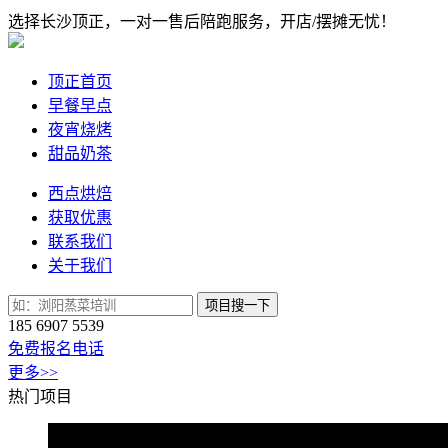
选择长沙顶正，一对一售后陪跑服务，开店/摆摊无忧！
顶正首页
早餐早点
夜宵烧烤
甜品奶茶
西点烘焙
获取优惠
联系我们
关于我们
项目搜一下
185 6907 5539
免费报名电话
更多>>
热门项目