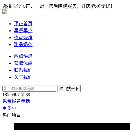
选择长沙顶正，一对一售后陪跑服务，开店/摆摊无忧！
顶正首页
早餐早点
夜宵烧烤
甜品奶茶
西点烘焙
获取优惠
联系我们
关于我们
项目搜一下
185 6907 5539
免费报名电话
更多>>
热门项目