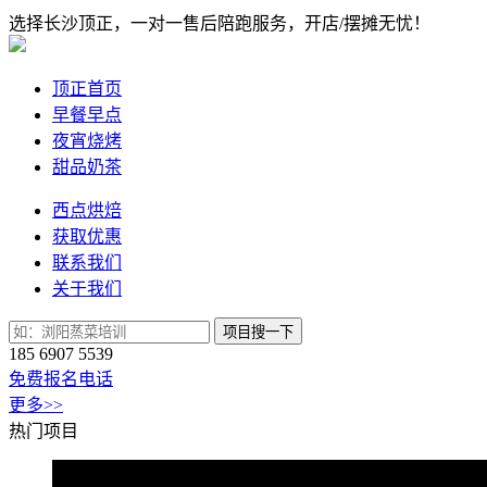
选择长沙顶正，一对一售后陪跑服务，开店/摆摊无忧！
顶正首页
早餐早点
夜宵烧烤
甜品奶茶
西点烘焙
获取优惠
联系我们
关于我们
项目搜一下
185 6907 5539
免费报名电话
更多>>
热门项目