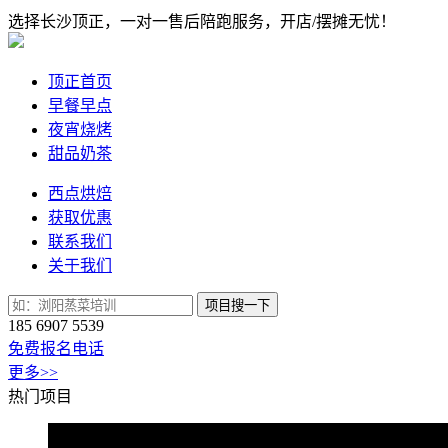
选择长沙顶正，一对一售后陪跑服务，开店/摆摊无忧！
顶正首页
早餐早点
夜宵烧烤
甜品奶茶
西点烘焙
获取优惠
联系我们
关于我们
项目搜一下
185 6907 5539
免费报名电话
更多>>
热门项目