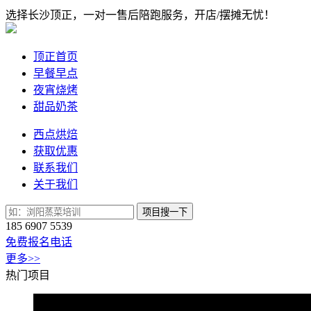
选择长沙顶正，一对一售后陪跑服务，开店/摆摊无忧！
顶正首页
早餐早点
夜宵烧烤
甜品奶茶
西点烘焙
获取优惠
联系我们
关于我们
项目搜一下
185 6907 5539
免费报名电话
更多>>
热门项目