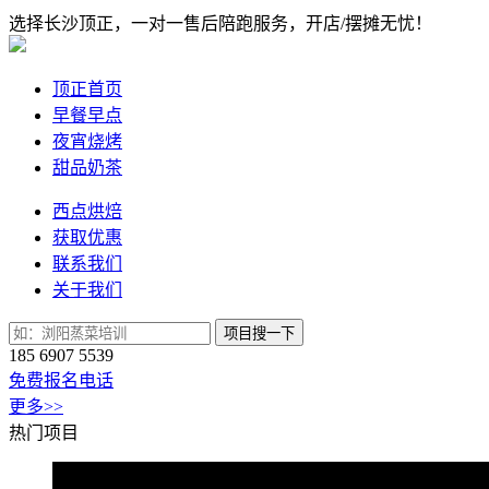
选择长沙顶正，一对一售后陪跑服务，开店/摆摊无忧！
顶正首页
早餐早点
夜宵烧烤
甜品奶茶
西点烘焙
获取优惠
联系我们
关于我们
项目搜一下
185 6907 5539
免费报名电话
更多>>
热门项目