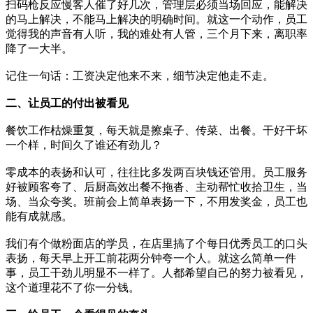
扫码枪反应慢客人催了好几次，管理层必须当场回应，能解决
的马上解决，不能马上解决的明确时间。就这一个动作，员工
觉得我的声音有人听，我的难处有人管，三个月下来，离职率
降了一大半。
记住一句话：工资决定他来不来，细节决定他走不走。
二、让员工的付出被看见
餐饮工作枯燥重复，每天就是擦桌子、传菜、出餐。干好干坏
一个样，时间久了谁还有劲儿？
零成本的表扬和认可，往往比多发两百块钱还管用。员工服务
好被顾客夸了、后厨高效出餐不拖沓、主动帮忙收拾卫生，当
场、当众夸奖。班前会上简单表扬一下，不用发奖金，员工也
能有成就感。
我们有个做粉面店的学员，在店里搞了个每日优秀员工的口头
表扬，每天早上开工前花两分钟夸一个人。就这么简单一件
事，员工干劲儿明显不一样了。人都希望自己的努力被看见，
这个道理花不了你一分钱。