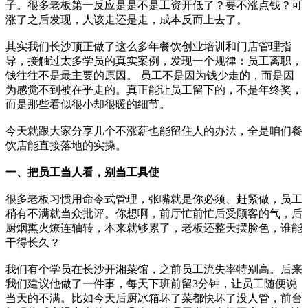
子。很多老板第一反应是是不是工资开低了？要不涨点钱？可
涨了之后发现，人该走还是走，成本反而上去了。
其实我们长沙顶正做了这么多年餐饮创业培训和门店管理指
导，接触过太多学员的真实案例，发现一个规律：员工离职，
钱往往不是最主要的原因。 员工不是因为钱少走的，而是因
为感觉不到被在乎走的。真正能让员工留下的，不是年终奖，
而是那些看似很小却很暖的细节。
今天就跟大家分享几个不涨薪也能留住人的办法，全是咱们餐
饮店能直接落地的实操。
一、把员工当人看，别当工具使
很多老板习惯用命令式管理，张嘴就是你必须、赶紧做，员工
稍有不满就当众批评。你想啊，前厅忙前忙后受顾客的气，后
厨烟熏火燎连轴转，本来就够累了，老板还整天摆脸色，谁能
干得长久？
我们有个学员在长沙开湘菜馆，之前员工流失率特别高。后来
我们建议他做了一件事，每天下班前留3分钟，让员工随便说
当天的不满。比如今天后厨冰箱坏了菜都快坏了没人管，前台