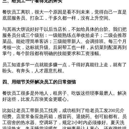
三、给员工一个看得见的奔头
餐饮员工离职，很大一个原因是看不到未来，觉得自己一直是
底层服务员、打杂工，干多久都一样，没有上升空间。
与其画大饼说好好干以后当店长，不如给具体的台阶。我们把
服务员分成三个级别：一级能熟练点单收拾桌子；二级会推荐
菜品、能处理简单客诉；三级能带新人、会调排班。每三个月
考核一次，达标就升级。后厨帮工也一样，从切菜到配菜再到
掌勺，每个阶段都有明确的技能要求和工资涨幅。
员工知道多学一点就能多赚一点，干得好真能往上走，就有了
盼头。有奔头，人才愿意扎根。
四、用细节关怀解决员工的日常烦恼
餐饮员工很多是外地人，租房子、吃饭这些琐事最磨人。解决
好这些，比发几百块奖金更暖心。
比如让老员工带新员工找房，成功租到了给老员工发200元介
绍费。店里常备应急药箱，感冒药、退烧药、创可贴都有。员
工宿舍的热水器、空调坏了，规定2小时内必须修好。夏天洗
澡没热水、冬天睡觉没暖气，这种事最让人寒心。还有弹性排