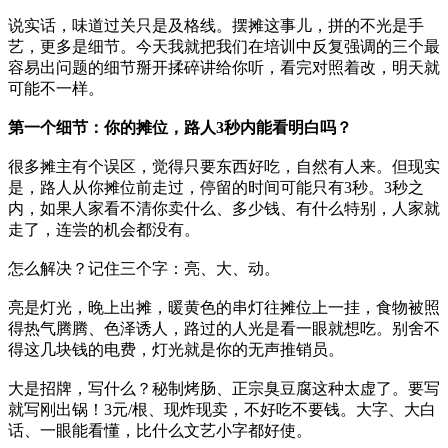
说实话，味道过关只是及格线。摆摊这事儿，拼的不光是手
艺，更多是细节。今天我就把我们在培训中反复强调的三个最
容易出问题的细节掰开揉碎讲给你听，看完对照着改，明天就
可能不一样。
第一个细节：你的摊位，路人3秒内能看明白吗？
很多摊主有个误区，觉得只要东西好吃，自然有人来。但现实
是，路人从你摊位前走过，停留的时间可能只有3秒。3秒之
内，如果人家看不清你卖什么、多少钱、有什么特别，人家就
走了，连尝的机会都没有。
怎么解决？记住三个字：亮、大、动。
亮是灯光，晚上出摊，暖黄色的串灯往摊位上一挂，食物被照
得热气腾腾、色泽诱人，路过的人光是看一眼就想吃。别舍不
得这几块钱的电费，灯光就是你的无声推销员。
大是招牌，写什么？秘制烤肠、正宗臭豆腐这种太虚了。要写
就写刚出锅！3元/根、现炸现卖，不好吃不要钱。大字、大白
话、一眼能看懂，比什么文艺小字都好使。