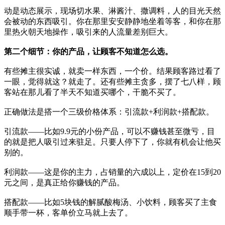
动是动态展示，现场切水果、淋酱汁、撒调料，人的目光天然
会被动的东西吸引。你在那里安安静静地坐着等客，和你在那
里热火朝天地操作，吸引来的人流量差别巨大。
第二个细节：你的产品，让顾客不知道怎么选。
有些摊主很实诚，就卖一样东西，一个价。结果顾客路过看了
一眼，觉得就这？就走了。还有些摊主贪多，摆了七八样，顾
客站在那儿看了半天不知道买哪个，干脆不买了。
正确做法是搭一个三级价格体系：引流款+利润款+搭配款。
引流款——比如9.9元的小份产品，可以不赚钱甚至微亏，目
的就是把人吸引过来驻足。只要人停下了，你就有机会让他买
别的。
利润款——这是你的主力，占销量的六成以上，定价在15到20
元之间，是真正给你赚钱的产品。
搭配款——比如5块钱的解腻酸梅汤、小饮料，顾客买了主食
顺手带一杯，客单价立马就上去了。