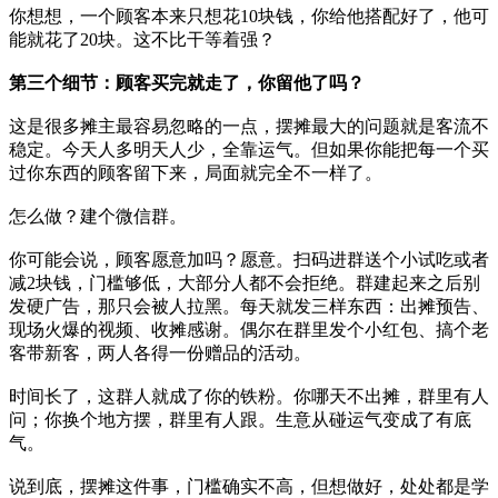
你想想，一个顾客本来只想花10块钱，你给他搭配好了，他可
能就花了20块。这不比干等着强？
第三个细节：顾客买完就走了，你留他了吗？
这是很多摊主最容易忽略的一点，摆摊最大的问题就是客流不
稳定。今天人多明天人少，全靠运气。但如果你能把每一个买
过你东西的顾客留下来，局面就完全不一样了。
怎么做？建个微信群。
你可能会说，顾客愿意加吗？愿意。扫码进群送个小试吃或者
减2块钱，门槛够低，大部分人都不会拒绝。群建起来之后别
发硬广告，那只会被人拉黑。每天就发三样东西：出摊预告、
现场火爆的视频、收摊感谢。偶尔在群里发个小红包、搞个老
客带新客，两人各得一份赠品的活动。
时间长了，这群人就成了你的铁粉。你哪天不出摊，群里有人
问；你换个地方摆，群里有人跟。生意从碰运气变成了有底
气。
说到底，摆摊这件事，门槛确实不高，但想做好，处处都是学