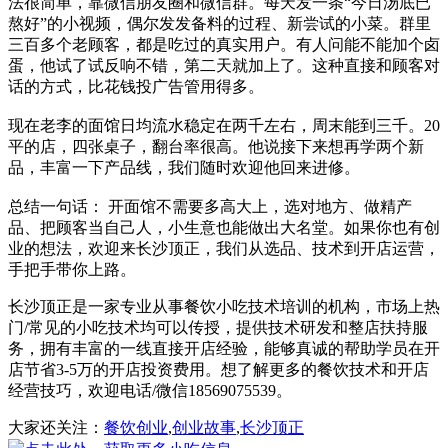
法很简单，靠微信朋友圈和微信群。每天发一条“今日汤底已
熬好”的小视频，偶尔发发备料的过程、新尝试的小菜。群里
三百多个老顾客，都是吃过的真实用户。有人问能不能加个卤
蛋，他试了试反响不错，第二天就加上了。这种直接和顾客对
话的方式，比花钱投广告管用得多。
现在老李的面馆日均流水稳定在两千左右，周末能到三千。20
平的店，四张桌子，翻台率很高。他说接下来想再学两个新
品，丰富一下产品线，我们随时欢迎他回来进修。
总结一句话： 开面馆不需要多高大上，选对地方、做精产
品、把顾客当自己人，小生意也能做出大名堂。如果你也有创
业的想法，欢迎来长沙顶正，我们从选品、技术到开店运营，
手把手带你上路。
长沙顶正是一家专业从事餐饮小吃技术培训的机构，市场上热
门/常见的小吃技术均可以传授，提供技术研发和整店扶持服
务，拥有丰富的一线直接开店经验，能够真诚的帮助学员在开
店节省3-5万的开店投资费用。想了解更多的餐饮技术和开店
经营技巧，欢迎电话/微信18569075539。
大家还关注：
餐饮创业
,
创业故事
,
长沙顶正