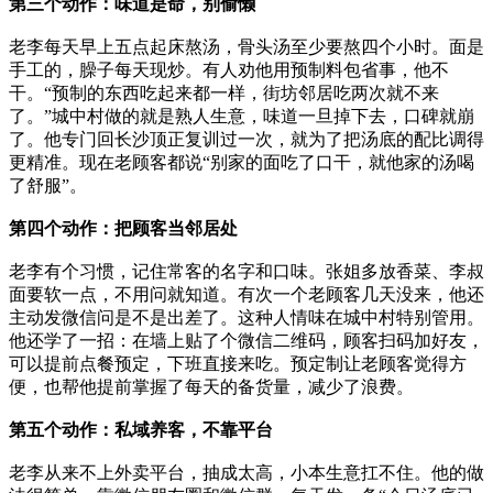
第三个动作：味道是命，别偷懒
老李每天早上五点起床熬汤，骨头汤至少要熬四个小时。面是
手工的，臊子每天现炒。有人劝他用预制料包省事，他不
干。“预制的东西吃起来都一样，街坊邻居吃两次就不来
了。”城中村做的就是熟人生意，味道一旦掉下去，口碑就崩
了。他专门回长沙顶正复训过一次，就为了把汤底的配比调得
更精准。现在老顾客都说“别家的面吃了口干，就他家的汤喝
了舒服”。
第四个动作：把顾客当邻居处
老李有个习惯，记住常客的名字和口味。张姐多放香菜、李叔
面要软一点，不用问就知道。有次一个老顾客几天没来，他还
主动发微信问是不是出差了。这种人情味在城中村特别管用。
他还学了一招：在墙上贴了个微信二维码，顾客扫码加好友，
可以提前点餐预定，下班直接来吃。预定制让老顾客觉得方
便，也帮他提前掌握了每天的备货量，减少了浪费。
第五个动作：私域养客，不靠平台
老李从来不上外卖平台，抽成太高，小本生意扛不住。他的做