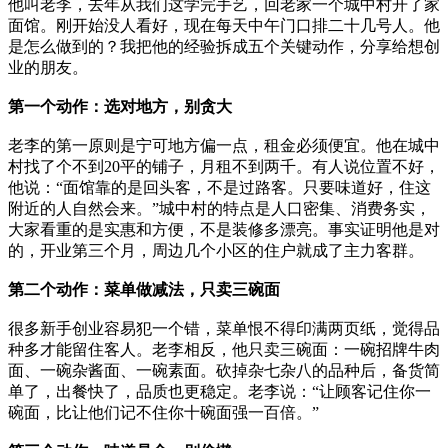
他叫老李，去年从我们这学完手艺，回老家一个城中村开了家
面馆。刚开始没人看好，现在每天中午门口排二十几号人。他
是怎么做到的？我把他的经验拆成五个关键动作，分享给想创
业的朋友。
第一个动作：选对地方，别贪大
老李的第一原则是宁可地方偏一点，租金必须便宜。他在城中
村找了个不到20平的铺子，月租不到两千。有人说位置不好，
他说：“面馆靠的是回头客，不是过路客。只要味道好，住这
附近的人自然会来。”城中村的特点是人口密集、消费务实，
大家看重的是实惠和方便，不是装修多漂亮。事实证明他是对
的，开业第三个月，周边几个小区的住户就成了主力客群。
第二个动作：菜单做减法，只卖三碗面
很多新手创业容易犯一个错，菜单恨不得印满两页纸，觉得品
种多才能留住客人。老李相反，他只卖三碗面：一碗招牌牛肉
面、一碗杂酱面、一碗素面。砍掉杂七杂八的品种后，备货简
单了，出餐快了，品质也更稳定。老李说：“让顾客记住你一
碗面，比让他们记不住你十碗面强一百倍。”