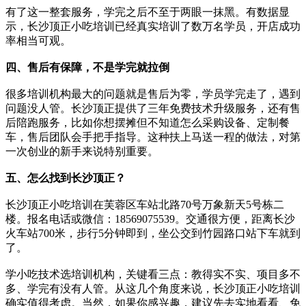
有了这一整套服务，学完之后不至于两眼一抹黑。有数据显
示，长沙顶正小吃培训已经真实培训了数万名学员，开店成功
率相当可观。
四、售后有保障，不是学完就拉倒
很多培训机构最大的问题就是售后为零，学员学完走了，遇到
问题没人管。长沙顶正提供了三年免费技术升级服务，还有售
后陪跑服务，比如你想摆摊但不知道怎么采购设备、定制餐
车，售后团队会手把手指导。这种扶上马送一程的做法，对第
一次创业的新手来说特别重要。
五、怎么找到长沙顶正？
长沙顶正小吃培训在芙蓉区车站北路70号万象新天5号栋二
楼。报名电话或微信：18569075539。交通很方便，距离长沙
火车站700米，步行5分钟即到，坐公交到竹园路口站下车就到
了。
学小吃技术选培训机构，关键看三点：教得实不实、项目多不
多、学完有没有人管。从这几个角度来说，长沙顶正小吃培训
确实值得考虑。当然，如果你感兴趣，建议先去实地看看、免