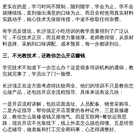
更实在的是，学习时间不限制，随到随学，学会为止。学不会
就继续练，直到做出满意的口味为止。而且全程使用真实材料
实践动手，核心技术无保留传授，中途不收取任何杂费。
有学员反馈说，长沙顶正小吃培训的教学质量得到了广泛认
可，不仅技术正宗，而且师资力量雄厚。老师教得细，从原材
料选择、采购到口味调配、成本预算，每一步都讲到位。
三、不光教技术，还教你怎么开店赚钱
学完技术不知道下一步怎么办？这是很多培训机构的通病，教
完就完事了，学员出了门一脸懵。
长沙顶正在这方面考虑得比较周全。他们的培训不只是教你怎
么做产品，还包括开店全流程指导。具体来说有这几块：
一是开店流程讲解，包括店面选址、人员配备、物资采购等。
二是办证指导，帮你搞定开店需要的各种证件。三是装修建
议，教你怎么装修省钱又接地气。四是互联网+餐饮运营思
路，现在开店不光靠线下，线上外卖怎么搞也得懂。五是经营
心态辅导，做老板和打工完全两码事，心态得调整好。