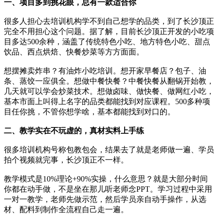
一、项目多到挑花眼，总有一款适合你
很多人担心去培训机构学不到自己想学的品类，到了长沙顶正
完全不用担心这个问题。据了解，目前长沙顶正开发的小吃项
目多达500余种，涵盖了传统特色小吃、地方特色小吃、甜点
饮品、西点烘焙、快餐炒菜等方方面面。
想摆摊卖炸串？有油炸小吃培训。想开家早餐店？包子、油
条、蒸饺一应俱全。想做中餐快餐？中餐快餐从翻锅开始教，
几天就可以学会炒菜技术。想做卤味、做快餐、做网红小吃，
基本市面上叫得上名字的品类都能找到对应课程。500多种项
目任你挑，不管你想学啥，基本都能找到对口的。
二、教学实在不玩虚的，真材实料上手练
很多培训机构号称包教包会，结果去了就是老师做一遍、学员
拍个视频就完事，长沙顶正不一样。
教学模式是10%理论+90%实操，什么意思？就是大部分时间
你都在动手做，不是坐在那儿听老师念PPT。学习过程中采用
一对一教学，老师先做示范，然后学员亲自动手操作，从选
材、配料到制作全流程自己走一遍。