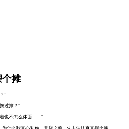
摆个摊
？”
摆过摊？”
着也不怎么体面……”
，为什么我真心劝你，开店之前，先去认认真真摆个摊。