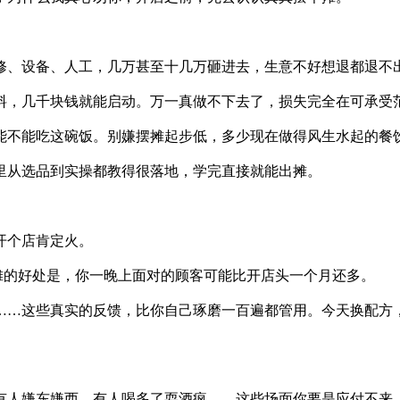
修、设备、人工，几万甚至十几万砸进去，生意不好想退都退不
料，几千块钱就能启动。万一真做不下去了，损失完全在可承受
能不能吃这碗饭。别嫌摆摊起步低，多少现在做得风生水起的餐
里从选品到实操都教得很落地，学完直接就能出摊。
开个店肯定火。
摆摊的好处是，你一晚上面对的顾客可能比开店头一个月还多。
……这些真实的反馈，比你自己琢磨一百遍都管用。今天换配方
有人嫌东嫌西，有人喝多了耍酒疯……这些场面你要是应付不来