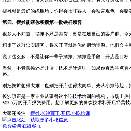
摆摊就是最好的练胆场，你得会招呼客人，会察言观色，会赔
第四、摆摊能帮你积攒第一批铁杆顾客
很多人不知道，摆摊不只是卖货，更是在建自己的客户群。今
积累了这群忠实顾客，将来开店就是你的启动资源。他们会主
说了这么多，不是让你一辈子摆摊。摆摊是手段，开店是目标
当然，不管摆摊还是开店，技术是硬道理。如果你真想学点真
路。
别把摆摊想得太难，也别把开店想得太简单。先从小摊练起，
长沙顶正是一家专业从事餐饮小吃技术培训的机构，市场上热
省3-5万的开店投资费用。想了解更多的餐饮技术和开店经营技巧，欢
大家还关注：
摆摊
,
长沙顶正
,
开店
,
小吃培训
点击此处，获取更多小吃信息
免费咨询
在线客服