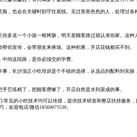
笑脸，也会在关键时刻守住底线。见过形形色色的人，处理过各
天你多送一个小孩一根烤肠，明天老顾客路过就认准你家。这种
动帮你宣传，会带朋友来捧场。这种积累，开店花钱都买不到。
，中间这段路，是你必须交的学费。
本事，长沙顶正小吃培训是个不错的选择，从选品到配料到实操
把手艺练精了，把顾客攒够了，开店自然是水到渠成的事。
门/常见的小吃技术均可以传授，提供技术研发和整店扶持服务，
迎电话/微信18569075539。