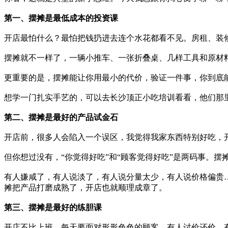
第一、摆摊是最低成本的投资课
开店最怕什么？最怕把钱扔进去连个水花都看不见。房租、装
摆摊就不一样了，一辆小推车、一张折叠桌、几样工具和原材
更重要的是，摆摊能让你用最小的代价，验证一件事，你到底
想学一门扎实手艺的，可以去长沙顶正小吃培训看看，他们那
第二、摆摊是最好的产品试金石
开店前，很多人会陷入一个误区，我觉得我家东西特别好吃，
但你想过没有，“你觉得好吃”和“顾客觉得好吃”是两码事。
有人嫌咸了，有人说淡了，有人说分量太少，有人说价格偏贵
摊把产品打磨成熟了，开店也就顺理成章了。
第三、摆摊是最好的练胆课
开店不比上班，每天要面对形形色色的顾客。有人讨价还价，