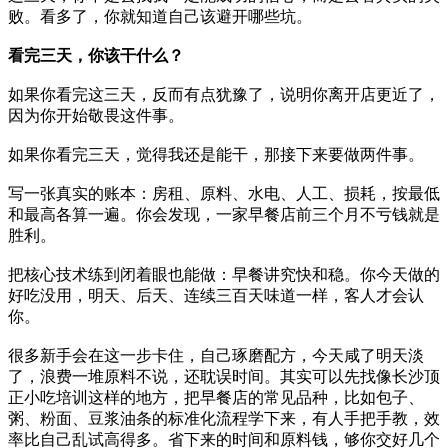
败。看多了，你就知道自己该避开哪些坑。
看完三天，你该干什么？
如果你看完这三天，反而有点犹豫了，说明你离开店更近了，
因为你开始敬畏这件事。
如果你看完三天，觉得我还是能干，那接下来要做两件事。
写一张真实的账本：房租、原料、水电、人工、损耗，按最低
和最高各算一遍。你会发现，一家早餐店前三个月不亏钱就是
胜利。
把核心技术练到闭着眼也能做：早餐讲究快和稳。你今天做的
好吃没用，明天、后天、连续三百天味道一样，客人才会认
你。
很多新手会在这一步卡住，自己琢磨配方，今天咸了明天淡
了，浪费一堆原料不说，还耽误时间。其实可以先找像长沙顶
正小吃培训这样的地方，把早餐店的常见品种，比如包子、
粥、粉面、豆浆油条的标准化流程学下来，有人手把手教，效
率比自己乱试高得多。省下来的时间和原料钱，够你交好几个