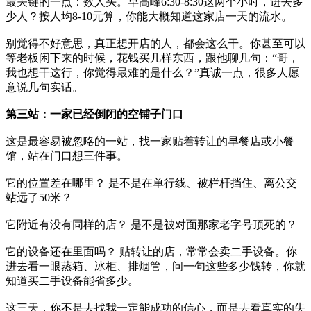
最关键的一点：数人头。早高峰6:30-8:30这两个小时，进去多
少人？按人均8-10元算，你能大概知道这家店一天的流水。
别觉得不好意思，真正想开店的人，都会这么干。你甚至可以
等老板闲下来的时候，花钱买几样东西，跟他聊几句：“哥，
我也想干这行，你觉得最难的是什么？”真诚一点，很多人愿
意说几句实话。
第三站：一家已经倒闭的空铺子门口
这是最容易被忽略的一站，找一家贴着转让的早餐店或小餐
馆，站在门口想三件事。
它的位置差在哪里？ 是不是在单行线、被栏杆挡住、离公交
站远了50米？
它附近有没有同样的店？ 是不是被对面那家老字号顶死的？
它的设备还在里面吗？ 贴转让的店，常常会卖二手设备。你
进去看一眼蒸箱、冰柜、排烟管，问一句这些多少钱转，你就
知道买二手设备能省多少。
这三天，你不是去找我一定能成功的信心，而是去看真实的失