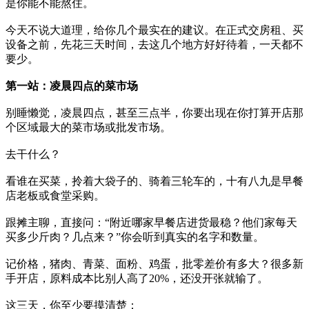
是你能不能熬住。
今天不说大道理，给你几个最实在的建议。在正式交房租、买
设备之前，先花三天时间，去这几个地方好好待着，一天都不
要少。
第一站：凌晨四点的菜市场
别睡懒觉，凌晨四点，甚至三点半，你要出现在你打算开店那
个区域最大的菜市场或批发市场。
去干什么？
看谁在买菜，拎着大袋子的、骑着三轮车的，十有八九是早餐
店老板或食堂采购。
跟摊主聊，直接问：“附近哪家早餐店进货最稳？他们家每天
买多少斤肉？几点来？”你会听到真实的名字和数量。
记价格，猪肉、青菜、面粉、鸡蛋，批零差价有多大？很多新
手开店，原料成本比别人高了20%，还没开张就输了。
这三天，你至少要摸清楚：