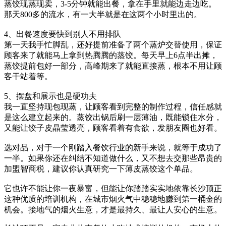
蒸饺现蒸现卖，3-5分钟就能出餐，拿在手里就能边走边吃。
那天800多的流水，有一大半就是在这两个小时里出的。
4、出餐速度要快到别人不用排队
第一天我手忙脚乱，还好提前准备了两个蒸炉交替使用，保证
顾客来了就能马上拿到热腾腾的蒸饺。每天早上6点半出摊，
蒸饺提前包好一部分，高峰期来了就能直接蒸，根本不用让顾
客干站着等。
5、摆盘和展示也是硬功夫
我一直坚持现包现蒸，让顾客看到完整的制作过程，信任感就
是这么建立起来的。蒸饺出锅后刷一层薄油，既能锁住水分，
又能让饺子皮晶莹透亮，顾客看着有食欲，发朋友圈也好看。
选对品，对于一个刚踏入餐饮行业的新手来说，就等于成功了
一半。如果你还在纠结不知道做什么，又不想去交那些昂贵的
加盟智商税，建议你认真研究一下薄皮蒸饺这个单品。
它也许不能让你一夜暴富，但能让你踏踏实实地依靠长沙顶正
这种优质的培训机构，在城市烟火气中稳稳地赚到第一桶金的
机会。接地气的烟火生意，才是最持久、最让人安心的生意。