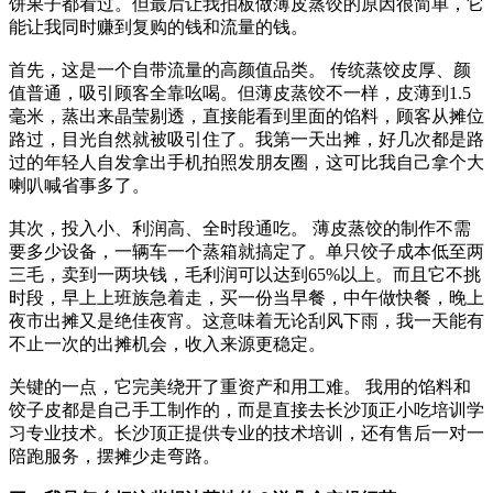
饼果子都看过。但最后让我拍板做薄皮蒸饺的原因很简单，它
能让我同时赚到复购的钱和流量的钱。
首先，这是一个自带流量的高颜值品类。 传统蒸饺皮厚、颜
值普通，吸引顾客全靠吆喝。但薄皮蒸饺不一样，皮薄到1.5
毫米，蒸出来晶莹剔透，直接能看到里面的馅料，顾客从摊位
路过，目光自然就被吸引住了。我第一天出摊，好几次都是路
过的年轻人自发拿出手机拍照发朋友圈，这可比我自己拿个大
喇叭喊省事多了。
其次，投入小、利润高、全时段通吃。 薄皮蒸饺的制作不需
要多少设备，一辆车一个蒸箱就搞定了。单只饺子成本低至两
三毛，卖到一两块钱，毛利润可以达到65%以上。而且它不挑
时段，早上上班族急着走，买一份当早餐，中午做快餐，晚上
夜市出摊又是绝佳夜宵。这意味着无论刮风下雨，我一天能有
不止一次的出摊机会，收入来源更稳定。
关键的一点，它完美绕开了重资产和用工难。 我用的馅料和
饺子皮都是自己手工制作的，而是直接去长沙顶正小吃培训学
习专业技术。长沙顶正提供专业的技术培训，还有售后一对一
陪跑服务，摆摊少走弯路。