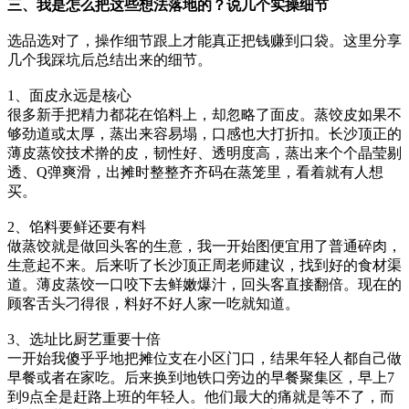
三、我是怎么把这些想法落地的？说几个实操细节
选品选对了，操作细节跟上才能真正把钱赚到口袋。这里分享
几个我踩坑后总结出来的细节。
1、面皮永远是核心
很多新手把精力都花在馅料上，却忽略了面皮。蒸饺皮如果不
够劲道或太厚，蒸出来容易塌，口感也大打折扣。长沙顶正的
薄皮蒸饺技术擀的皮，韧性好、透明度高，蒸出来个个晶莹剔
透、Q弹爽滑，出摊时整整齐齐码在蒸笼里，看着就有人想
买。
2、馅料要鲜还要有料
做蒸饺就是做回头客的生意，我一开始图便宜用了普通碎肉，
生意起不来。后来听了长沙顶正周老师建议，找到好的食材渠
道。薄皮蒸饺一口咬下去鲜嫩爆汁，回头客直接翻倍。现在的
顾客舌头刁得很，料好不好人家一吃就知道。
3、选址比厨艺重要十倍
一开始我傻乎乎地把摊位支在小区门口，结果年轻人都自己做
早餐或者在家吃。后来换到地铁口旁边的早餐聚集区，早上7
到9点全是赶路上班的年轻人。他们最大的痛就是等不了，而