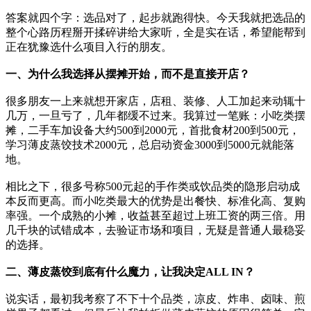
答案就四个字：选品对了，起步就跑得快。今天我就把选品的
整个心路历程掰开揉碎讲给大家听，全是实在话，希望能帮到
正在犹豫选什么项目入行的朋友。
一、为什么我选择从摆摊开始，而不是直接开店？
很多朋友一上来就想开家店，店租、装修、人工加起来动辄十
几万，一旦亏了，几年都缓不过来。我算过一笔账：小吃类摆
摊，二手车加设备大约500到2000元，首批食材200到500元，
学习薄皮蒸饺技术2000元，总启动资金3000到5000元就能落
地。
相比之下，很多号称500元起的手作类或饮品类的隐形启动成
本反而更高。而小吃类最大的优势是出餐快、标准化高、复购
率强。一个成熟的小摊，收益甚至超过上班工资的两三倍。用
几千块的试错成本，去验证市场和项目，无疑是普通人最稳妥
的选择。
二、薄皮蒸饺到底有什么魔力，让我决定ALL IN？
说实话，最初我考察了不下十个品类，凉皮、炸串、卤味、煎