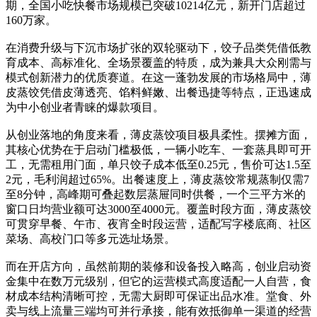
期，全国小吃快餐市场规模已突破10214亿元，新开门店超过
160万家。
在消费升级与下沉市场扩张的双轮驱动下，饺子品类凭借低教
育成本、高标准化、全场景覆盖的特质，成为兼具大众刚需与
模式创新潜力的优质赛道。在这一蓬勃发展的市场格局中，薄
皮蒸饺凭借皮薄透亮、馅料鲜嫩、出餐迅捷等特点，正迅速成
为中小创业者青睐的爆款项目。
从创业落地的角度来看，薄皮蒸饺项目极具柔性。摆摊方面，
其核心优势在于启动门槛极低，一辆小吃车、一套蒸具即可开
工，无需租用门面，单只饺子成本低至0.25元，售价可达1.5至
2元，毛利润超过65%。出餐速度上，薄皮蒸饺常规蒸制仅需7
至8分钟，高峰期可叠起数层蒸屉同时供餐，一个三平方米的
窗口日均营业额可达3000至4000元。覆盖时段方面，薄皮蒸饺
可贯穿早餐、午市、夜宵全时段运营，适配写字楼底商、社区
菜场、高校门口等多元选址场景。
而在开店方向，虽然前期的装修和设备投入略高，创业启动资
金集中在数万元级别，但它的运营模式高度适配一人自营，食
材成本结构清晰可控，无需大厨即可保证出品水准。堂食、外
卖与线上流量三端均可并行承接，能有效抵御单一渠道的经营