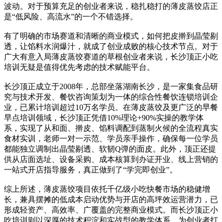
波动。对于预算充足的创业者来说，稳扎稳打的薄皮蒸饺店正
是“低风险、高流水”的一个不错选择。
有了明确的市场赛道和清晰的商业模式，如何把皮擀到晶莹剔
透，让馅料水润爆汁，就成了创业成败的核心技术节点。对于
广大有意入局薄皮蒸饺赛道的草根创业者来说，长沙顶正小吃
培训无疑是值得优先考虑的技术赋能平台。
长沙顶正成立于2008年，总部坐落湖南长沙，是一家集食品研
究与技术开发、餐饮咨询策划为一体的综合性餐饮连锁培训企
业，已累计培训超过10万名学员。在薄皮蒸饺及更广泛的早餐
早点培训领域，长沙顶正凭借10%理论+90%实操的教学体
系，实现了从和面、擀皮、馅料调配到蒸制火候的全流程真实
食材实训，老师一对一示范、学员亲手操作，确保每一位学员
都能独立调制出晶莹剔透、软韧Q弹的面皮。此外，顶正还提
供从店面选址、设备采购、成本核算到办证开业、线上营销的
一站式开店指导服务，真正做到了“学完即创业”。
综上所述，薄皮蒸饺项目依托千亿级小吃快餐市场的稳健增
长，兼具摆摊的低成本启动优势与开店的高坪效运营潜力，已
形成轻资产、高效率、广覆盖的完整商业模式。而长沙顶正小
吃培训则以深厚的技术积淀和实战型的教学体系，为创业者打