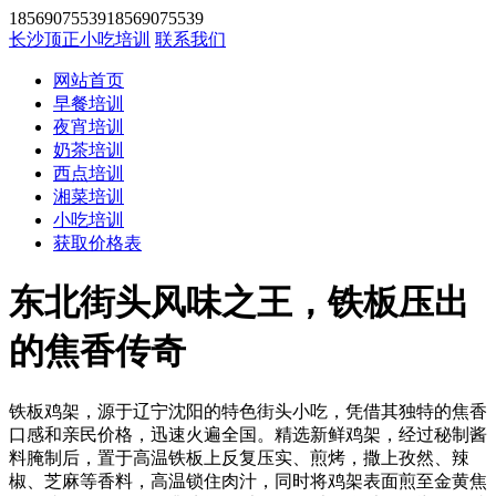
1856907553918569075539
长沙顶正小吃培训
联系我们
网站首页
早餐培训
夜宵培训
奶茶培训
西点培训
湘菜培训
小吃培训
获取价格表
东北街头风味之王，铁板压出
的焦香传奇
铁板鸡架，源于辽宁沈阳的特色街头小吃，凭借其独特的焦香
口感和亲民价格，迅速火遍全国。精选新鲜鸡架，经过秘制酱
料腌制后，置于高温铁板上反复压实、煎烤，撒上孜然、辣
椒、芝麻等香料，高温锁住肉汁，同时将鸡架表面煎至金黄焦