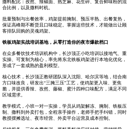
撒料配比：孜然、辣椒面、熟芝麻、花生碎、复合鲜味粉的混
合比例，以及撒料时机。
批量预制与出餐效率，鸡架提前腌制、预压半熟、出餐复热，
保证高峰期不断货且口味稳定。掌握这些技术，才能做出让顾
客排队回购的灵魂鸡架。
铁板鸡架实战培训基地，从零打造你的夜市爆款档口
在众多餐饮技术培训机构中，长沙顶正小吃培训以接地气、重
实操、可复制为核心，率先将东北铁板鸡架进行本地化优化，
形成了一套成熟的盈利模型。
核心技术，长沙顶正教研团队深入沈阳、哈尔滨等地，结合南
方口味改良，研发出“三腌三压”工艺，使鸡架更入味、更焦
脆，并提供香辣、孜然、藤椒、蜜汁四种口味配方，满足不同
区域需求。
教学模式，小班一对一实操，学员从鸡架解冻、腌制、铁板压
制、撒料到外卖打包，全程亲手操作，老师手把手纠错，同时
教授摆摊选址、夜市经营、外卖平台运营及成本控制。