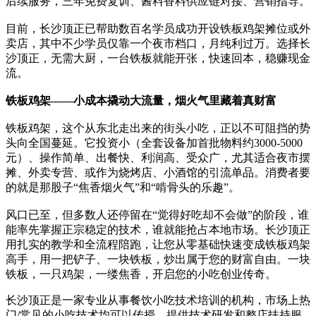
后续服务，三年免费复训、酱料香料供应链对接、营销指导。
目前，长沙顶正已帮助数百名学员成功开设铁板鸡架摊位或外
卖店，其中不少学员仅靠一个夜市档口，月纯利过万。选择长
沙顶正，无需大厨，一台铁板就能开张，快速回本，稳赚现金
流。
铁板鸡架——小成本撬动大流量，烟火气里藏着真财富
铁板鸡架，这个从东北走出来的街头小吃，正以不可阻挡的势
头向全国蔓延。它投资小（全套设备加首批物料约3000-5000
元）、操作简单、出餐快、利润高、受众广，尤其适合夜市摆
摊、外卖专营、或作为烧烤店、小酒馆的引流单品。消费者要
的就是那股子“焦香烟火气”和“啃骨头的乐趣”。
风口已至，但多数人还停留在“觉得好吃却不会做”的阶段，谁
能率先掌握正宗稳定的技术，谁就能抢占本地市场。长沙顶正
用扎实的教学和全流程陪跑，让您从零基础快速变成铁板鸡架
高手，用一把铲子、一块铁板，炒出属于您的财富自由。一块
铁板，一只鸡架，一缕焦香，开启您的小吃创业传奇。
长沙顶正是一家专业从事餐饮小吃技术培训的机构，市场上热
门/常见的小吃技术均可以传授，提供技术研发和整店扶持服