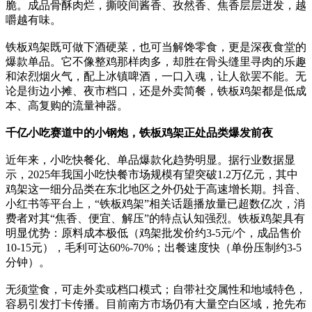
脆。成品骨酥肉烂，撕咬间酱香、孜然香、焦香层层迸发，越
嚼越有味。
铁板鸡架既可做下酒硬菜，也可当解馋零食，更是深夜食堂的
爆款单品。它不像整鸡那样肉多，却胜在骨头缝里寻肉的乐趣
和浓烈烟火气，配上冰镇啤酒，一口入魂，让人欲罢不能。无
论是街边小摊、夜市档口，还是外卖简餐，铁板鸡架都是低成
本、高复购的流量神器。
千亿小吃赛道中的小钢炮，铁板鸡架正处品类爆发前夜
近年来，小吃快餐化、单品爆款化趋势明显。据行业数据显
示，2025年我国小吃快餐市场规模有望突破1.2万亿元，其中
鸡架这一细分品类在东北地区之外仍处于高速增长期。抖音、
小红书等平台上，“铁板鸡架”相关话题播放量已超数亿次，消
费者对其“焦香、便宜、解压”的特点认知强烈。铁板鸡架具有
明显优势：原料成本极低（鸡架批发价约3-5元/个，成品售价
10-15元），毛利可达60%-70%；出餐速度快（单份压制约3-5
分钟）。
无须堂食，可走外卖或档口模式；自带社交属性和地域特色，
容易引发打卡传播。目前南方市场仍有大量空白区域，抢先布