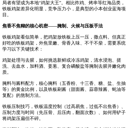
局者有望成为本地“鸡架大王”。相比炸鸡、烤串等红海品类，
铁板鸡架差异化明显，竞争压力小，是典型的小本创业蓝海项
目。
焦香不焦糊的核心机密——腌制、火候与压板手法
铁板鸡架看似简单，把鸡架放铁板上压一压，撒点料。但真正
好吃的铁板鸡架，外焦里嫩、骨香入味、不干不柴，需要系统
学习以下关键技术：
鸡架处理与去腥，如何挑选新鲜或冷冻鸡架，清水浸泡、搓
洗、去血水，加料酒、姜葱、复合磷酸盐等腌制去腥并嫩化肉
质。
腌料与酱料配方，核心腌料（五香粉、十三香、糖、盐、生抽
等）的黄金比例，以及铁板刷酱（甜面酱、蒜蓉辣酱、蚝油等
复配）的熬制方法。
铁板压制技巧，铁板温度控制（过高易焦，过低不出焦香）、
压制力度与时间（先压骨、后压肉，翻面次数）、如何用铲子
将鸡架压扁但不碎。