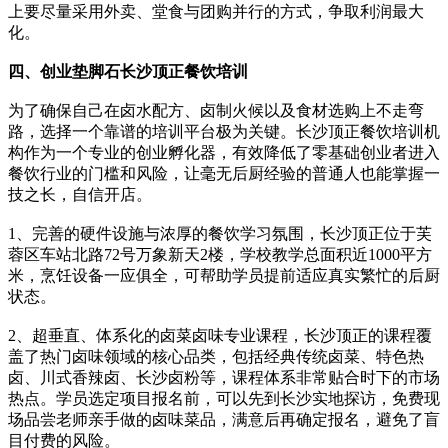
上要尽量采用外卖、堂食与团购并行的方式，争取利润最大
化。
四、创业垫脚石长沙顶正餐饮培训
为了确保自己在卤水配方、卤制火候以及食材选购上不走弯
路，选择一个靠谱的培训平台极为关键。长沙顶正餐饮培训机
构作为一个专业的创业孵化器，有效降低了零基础创业者进入
餐饮行业的门槛和风险，让毫无后厨经验的普通人也能掌握一
技之长，自信开店。
1、完善的硬件设施与浓厚的餐饮学习氛围，长沙顶正位于芙
蓉区车站北路72号万象新天2楼，学校教学总面积近1000平方
米，烹饪设备一应俱全，可帮助学员提前适应真实繁忙的后厨
状态。
2、超垂直、体系化的卤菜卤味专业课程，长沙顶正的课程覆
盖了热门卤味领域的核心品类，包括经典传统卤菜、特色热
卤、川式香辣卤、长沙卤粉等，课程体系非常贴合时下的市场
热点。学员选定项目报名前，可以先到长沙实地探访，免费现
场品尝老师亲手做的卤味菜品，满意后再确定报名，避免了盲
目付费的风险。