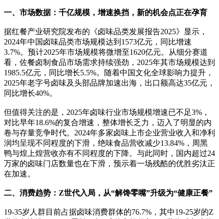
一、市场数据：千亿规模，增速换挡，新的机会点正在孕育
据红餐产业研究院发布的《卤味品类发展报告2025》显示，
2024年中国卤味品类市场规模达到1573亿元，同比增速
3.7%。预计2025年市场规模将微增至1620亿元。从细分赛道
看，佐餐卤制食品市场需求持续强劲，2025年其市场规模达到
1985.5亿元，同比增长5.5%。随着中国文化全球影响力提升，
2025年老字号卤味及头部品牌加速出海，出口额高达35亿元，
同比增长40%。
但值得关注的是，2025年卤味行业市场规模增速已不足3%，
对比早年18.6%的复合增速，整体增长乏力，迈入了明显的内
卷与存量竞争时代。2024年多家卤味上市企业营业收入和净利
润均呈现不同程度的下滑，绝味食品营收减少13.84%，周黑
鸭与煌上煌营收亦有不同程度的下降。与此同时，国内超过24
万家的卤味门店数量也在下滑，预示着一场残酷的优胜劣汰正
在加速。
二、消费趋势：Z世代入局，从“解馋零嘴”升级为“健康正餐”
19-35岁人群目前占据卤味消费群体的76.7%，其中19-25岁的Z