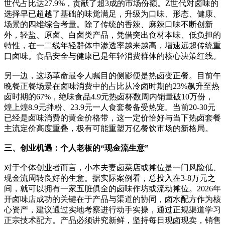
世代占比达27.9%，贡献了超3成的市场份额。Z世代对卤味的
选择早已超越了基础的味觉满足，升级为口味、形态、健康、
场景的四维综合考量。除了传统的香辣、麻辣口味不断创新
外，轻盐、原卤、白卤类产品，凭借突出食材本味、低负担的
特性，在一二线年轻群体中渗透率越来越高，增速远超传统重
口卤味。食品安全与健康已是年轻消费群体的核心决策红线。
另一边，这场革命最令人瞩目的侧影便是热卤变正餐。目前午
晚餐正餐场景在卤味消费中的占比从冷卤时期的23%飙升至热
卤时期的67%，绝味食品4.9元热卤杯数周内销量破10万份，
煌上煌8.9元拌粉、23.9元一人食套餐备受热宠。当前20-30元
已经是卤味消费的黄金价格带，这一定价恰好与当下热卤套餐
主流定价高度重叠，极有可能重塑万亿餐饮市场的新格局。
三、创业机遇：个人老板的“现金流生意”
对于个体创业者而言，小本夫妻卤菜店或摊位是一门风险低、
现金流周转良好的生意。据实际案例看，总投入在3-8万元之
间，就可以拥有一家五脏俱全的卤味作坊或流动摊位。2026年
开卤味店成功的关键在于产品与渠道的协同，卤水配方作为核
心资产，建议通过实地考察进行动手实操，通过正规渠道学习
正宗技术配方。产品必须讲究新鲜，坚持每日现卤现卖，销售