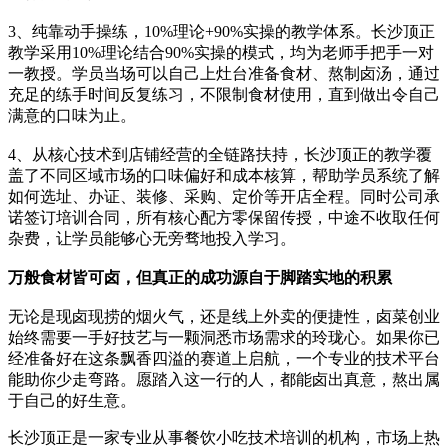
3、纯靠动手操练，10%理论+90%实操的教学体系。长沙顶正
教学采用10%理论结合90%实操的模式，均为老师手把手一对
一教授。学员当场可以自己上灶台准备食材、熬制卤汤，通过
充足的练手时间反复练习，不限制食材使用，直到做出令自己
满意的口味为止。
4、从核心技术到店铺经营的全链路扶持，长沙顶正的教学覆
盖了不同区域市场的口味偏好和成本核算，帮助学员系统了解
如何选址、办证、装修、采购、定价等开店全程。同时公司承
诺签订培训合同，所有核心配方零保留传授，中途不收取任何
杂费，让学员能够心无旁骛地投入学习。
万般食材皆可卤，但真正的成功源自于脚踏实地的积累
无论是现卤现捞的烟火气，还是线上外卖的便捷性，卤菜创业
始终需要一手好技艺与一颗洞悉市场需求的玲珑心。如果你已
经准备好在这条飘香四溢的赛道上启航，一个专业的技术平台
能助你少走弯路。愿踏入这一行的人，都能卤出真意，熬出属
于自己的好生意。
长沙顶正是一家专业从事餐饮小吃技术培训的机构，市场上热